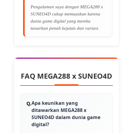
Pengalaman saya dengan MEGA288 x
SUNEO4D cukup memuaskan karena
dunia game digital yang mereka
tawarkan penuh kejutan dan variasi.
FAQ MEGA288 x SUNEO4D
Apa keunikan yang
ditawarkan MEGA288 x
SUNEO4D dalam dunia game
digital?