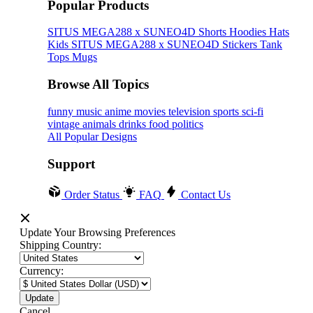
Popular Products
SITUS MEGA288 x SUNEO4D
Shorts
Hoodies
Hats
Kids SITUS MEGA288 x SUNEO4D
Stickers
Tank
Tops
Mugs
Browse All Topics
funny
music
anime
movies
television
sports
sci-fi
vintage
animals
drinks
food
politics
All Popular Designs
Support
Order Status
FAQ
Contact Us
Update Your Browsing Preferences
Shipping Country:
Currency:
Cancel