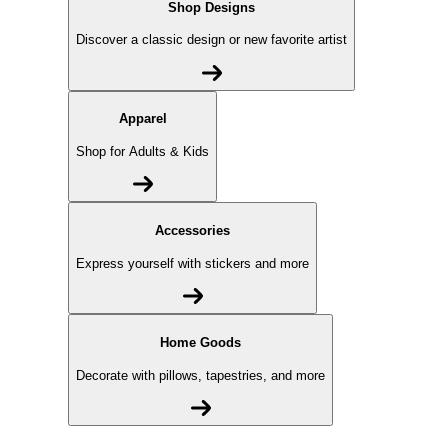
Shop Designs
Discover a classic design or new favorite artist
Apparel
Shop for Adults & Kids
Accessories
Express yourself with stickers and more
Home Goods
Decorate with pillows, tapestries, and more