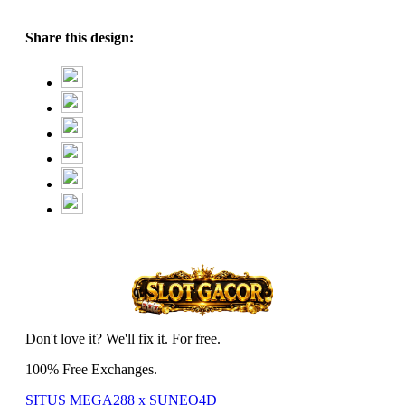
Share this design:
Don't love it? We'll fix it. For free.
100% Free Exchanges.
SITUS MEGA288 x SUNEO4D