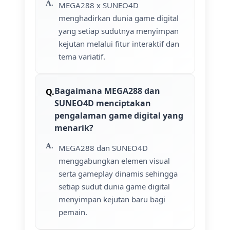
MEGA288 x SUNEO4D
menghadirkan dunia game digital
yang setiap sudutnya menyimpan
kejutan melalui fitur interaktif dan
tema variatif.
Bagaimana MEGA288 dan
SUNEO4D menciptakan
pengalaman game digital yang
menarik?
MEGA288 dan SUNEO4D
menggabungkan elemen visual
serta gameplay dinamis sehingga
setiap sudut dunia game digital
menyimpan kejutan baru bagi
pemain.