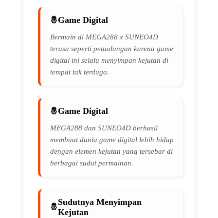
Game Digital
Bermain di MEGA288 x SUNEO4D
terasa seperti petualangan karena game
digital ini selalu menyimpan kejutan di
tempat tak terduga.
Game Digital
MEGA288 dan SUNEO4D berhasil
membuat dunia game digital lebih hidup
dengan elemen kejutan yang tersebar di
berbagai sudut permainan.
Sudutnya Menyimpan
Kejutan