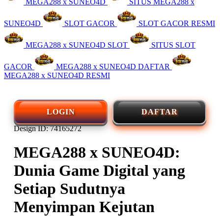
MEGA288 x SUNEO4D
SITUS MEGA288 x
SUNEO4D
SLOT GACOR
SLOT GACOR RESMI
MEGA288 x SUNEO4D SLOT
SITUS SLOT
GACOR
MEGA288 x SUNEO4D DAFTAR
MEGA288 x SUNEO4D RESMI
LOGIN
DAFTAR
Design ID: 74165272
MEGA288 x SUNEO4D:
Dunia Game Digital yang
Setiap Sudutnya
Menyimpan Kejutan