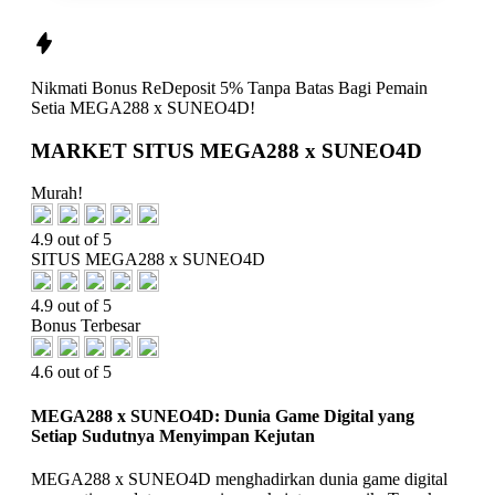
Nikmati
Bonus ReDeposit 5% Tanpa Batas
Bagi Pemain
Setia
MEGA288 x SUNEO4D!
MARKET SITUS MEGA288 x SUNEO4D
Murah!
4.9 out of 5
SITUS MEGA288 x SUNEO4D
4.9 out of 5
Bonus Terbesar
4.6 out of 5
MEGA288 x SUNEO4D: Dunia Game Digital yang
Setiap Sudutnya Menyimpan Kejutan
MEGA288 x SUNEO4D menghadirkan dunia game digital