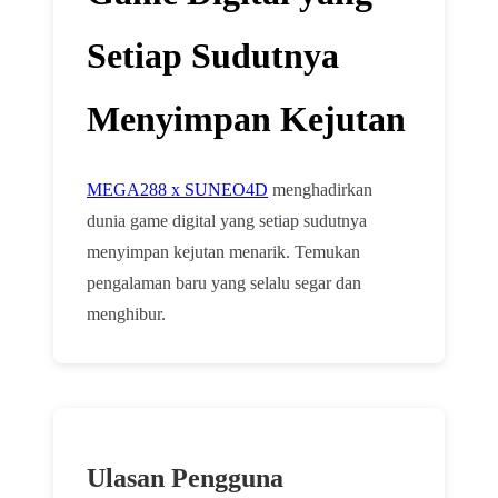
Setiap Sudutnya
Menyimpan Kejutan
MEGA288 x SUNEO4D
menghadirkan
dunia game digital yang setiap sudutnya
menyimpan kejutan menarik. Temukan
pengalaman baru yang selalu segar dan
menghibur.
Ulasan Pengguna